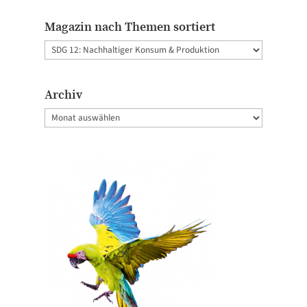
Magazin nach Themen sortiert
Magazin
nach
Themen
Archiv
sortiert
Archiv