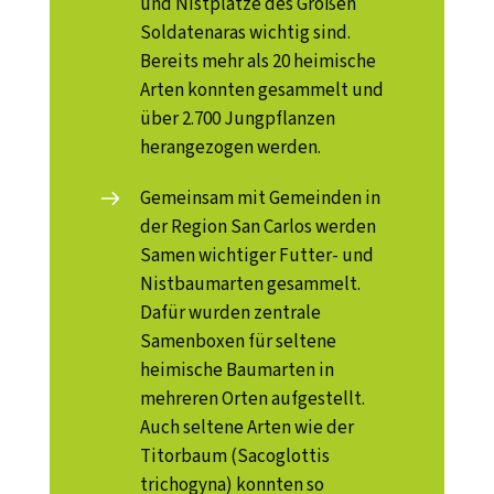
und Nistplätze des Großen
Soldatenaras wichtig sind.
Bereits mehr als 20 heimische
Arten konnten gesammelt und
über 2.700 Jungpflanzen
herangezogen werden.
Gemeinsam mit Gemeinden in
der Region San Carlos werden
Samen wichtiger Futter- und
Nistbaumarten gesammelt.
Dafür wurden zentrale
Samenboxen für seltene
heimische Baumarten in
mehreren Orten aufgestellt.
Auch seltene Arten wie der
Titorbaum (Sacoglottis
trichogyna) konnten so