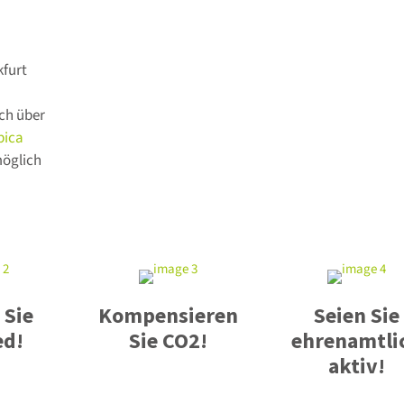
kfurt
ich über
pica
möglich
 Sie
Kompensieren
Seien Sie
ed!
Sie CO2!
ehrenamtli
aktiv!