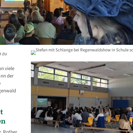
h zu
on viele
ann der
e
egenwald
t
en
r. Rother