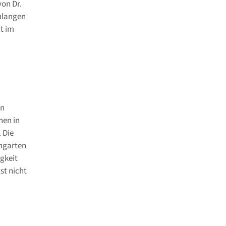
von Dr.
chlangen
t im
t
in
hen in
 Die
engarten
gkeit
st nicht