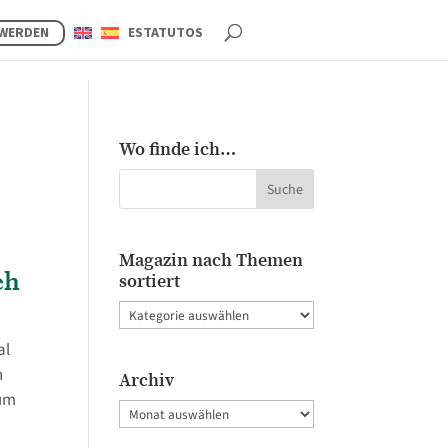
 WERDEN
ESTATUTOS
e
Wo finde ich…
Magazin nach Themen
ch
sortiert
Magazin
nach
al
Themen
n
Archiv
sortiert
zum
Archiv