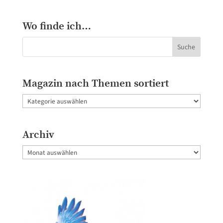
Wo finde ich…
Magazin nach Themen sortiert
Magazin
nach
Themen
Archiv
sortiert
Archiv