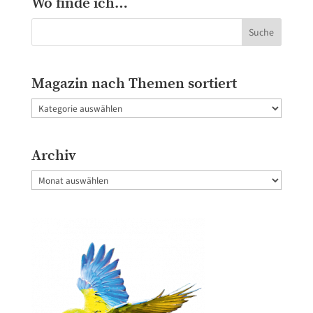
Wo finde ich…
Magazin nach Themen sortiert
Magazin
nach
Themen
Archiv
sortiert
Archiv