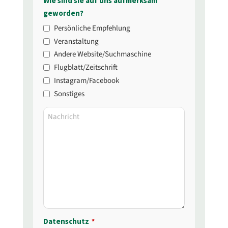
Your
Wie sind sie auf uns aufmerksam
Website
geworden?
*
Persönliche Empfehlung
Veranstaltung
Andere Website/Suchmaschine
Flugblatt/Zeitschrift
Instagram/Facebook
Sonstiges
Nachricht
Datenschutz
*