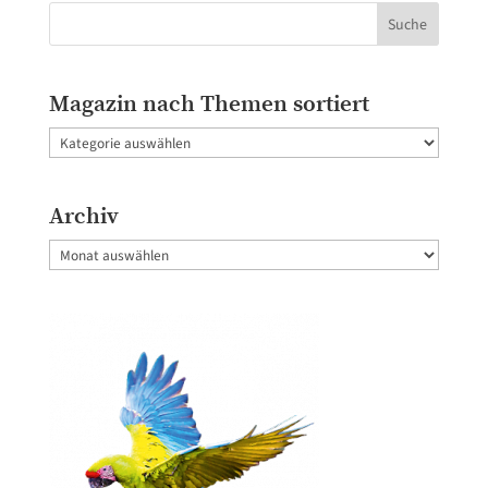
Magazin nach Themen sortiert
Magazin
nach
Themen
Archiv
sortiert
Archiv