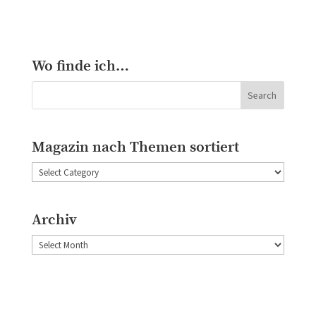
Wo finde ich…
Magazin nach Themen sortiert
Magazin
nach
Themen
Archiv
sortiert
Archiv